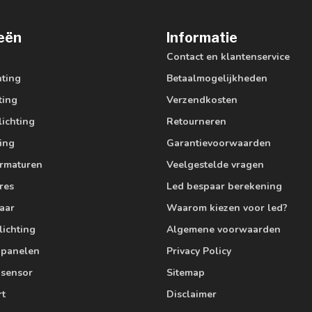
eën
Informatie
Contact en klantenservice
hting
Betaalmogelijkheden
ting
Verzendkosten
lichting
Retourneren
ting
Garantievoorwaarden
armaturen
Veelgestelde vragen
res
Led bespaar berekening
aar
Waarom kiezen voor led?
lichting
Algemene voorwaarden
edpanelen
Privacy Policy
 sensor
Sitemap
rt
Disclaimer