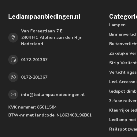
Ledlampaanbiedingen.nl
Categori
Lampen
Van Foreestlaan 7 E
Binnenverlic
2404 HC Alphen aan den Rijn
Nederland
Buitenverlich
Zakelijke Ver
0172-201367
Strip Verlich
Verlichtings
0172-201367
Led-Accessoi
ledspot dimb
info@ledlampaanbiedingen.nl
3-fase railver
KVK nummer:
85011584
Kleurrijke l
BTW-nr met landcode:
NL863468196B01
Ledlamp met
Railspot zwa