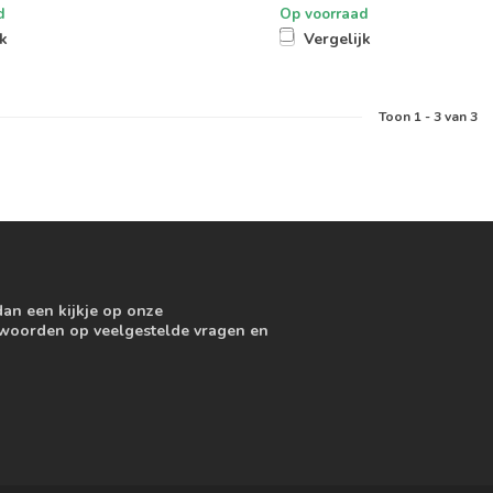
d
Op voorraad
jk
Vergelijk
Toon
1
-
3
van 3
dan een kijkje op onze
ntwoorden op veelgestelde vragen en