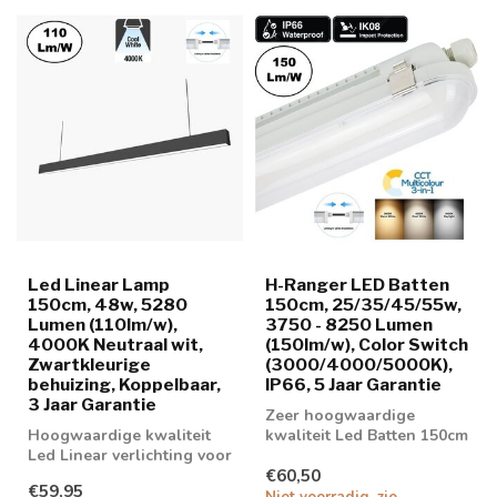
Led Linear Lamp
H-Ranger LED Batten
150cm, 48w, 5280
150cm, 25/35/45/55w,
Lumen (110lm/w),
3750 - 8250 Lumen
4000K Neutraal wit,
(150lm/w), Color Switch
Zwartkleurige
(3000/4000/5000K),
behuizing, Koppelbaar,
IP66, 5 Jaar Garantie
3 Jaar Garantie
Zeer hoogwaardige
Hoogwaardige kwaliteit
kwaliteit Led Batten 150cm
Led Linear verlichting voor
met 150 lumen / watt
€60,50
boven bureau,
verhouding
€59,95
werkplaatsen en...
Niet voorradig, zie