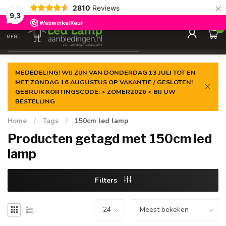
×
2810
Reviews
Gegarandeerde de
laagste prijs
9,3
0
MENU
€
Incl. 21% btw
MEDEDELING! WIJ ZIJN VAN DONDERDAG 13 JULI TOT EN
MET ZONDAG 16 AUGUSTUS OP VAKANTIE / GESLOTEN!
GEBRUIK KORTINGSCODE: > ZOMER2026 < BIJ UW
BESTELLING
Home
/
Tags
/
150cm led lamp
Producten getagd met 150cm led
lamp
Filters