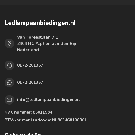
Ledlampaanbiedingen.nl
Van Foreestlaan 7 E
2404 HC Alphen aan den Rijn
Nederland
0172-201367
0172-201367
info@ledlampaanbiedingen.nl
KVK nummer:
85011584
BTW-nr met landcode:
NL863468196B01