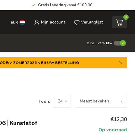
Gratis levering
vanaf €100,00
0
Mijn account
Verlanglijst
EUR
€
Incl. 21% btw
ODE: > ZOMER2026 < BIJ UW BESTELLING
Toon:
€12,30
06 | Kunststof
Op voorraad