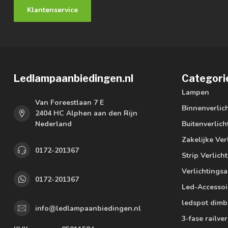
Klantenservice
Ledlampaanbiedingen.nl
Categori
Lampen
Van Foreestlaan 7 E
Binnenverlic
2404 HC Alphen aan den Rijn
Nederland
Buitenverlich
Zakelijke Ver
0172-201367
Strip Verlich
Verlichtings
0172-201367
Led-Accessoi
ledspot dimb
info@ledlampaanbiedingen.nl
3-fase railver