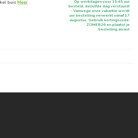
Op werkdagen voor 15:45 uur
kel buis
Meer
besteld, dezelfde dag verstuurd!
- Vanwege onze vakantie wordt
uw bestelling verwerkt vanaf 17
augustus. Gebruik kortingscode:
ZOMER26 en plaatst je
bestelling alvast