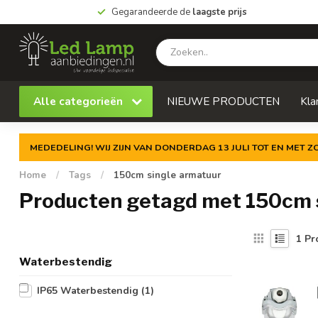
Gegarandeerde de
laagste prijs
Alle categorieën
NIEUWE PRODUCTEN
Kla
MEDEDELING! WIJ ZIJN VAN DONDERDAG 13 JULI TOT EN MET 
Home
/
Tags
/
150cm single armatuur
Producten getagd met 150cm 
1
Pr
Waterbestendig
IP65 Waterbestendig
(1)