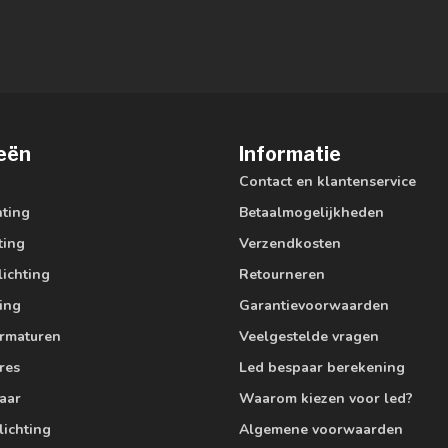
eën
Informatie
Contact en klantenservice
hting
Betaalmogelijkheden
ting
Verzendkosten
lichting
Retourneren
ting
Garantievoorwaarden
armaturen
Veelgestelde vragen
res
Led bespaar berekening
aar
Waarom kiezen voor led?
lichting
Algemene voorwaarden