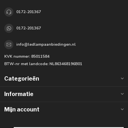
0172-201367
0172-201367
info@ledlampaanbiedingen.nl
KVK nummer:
85011584
BTW-nr met landcode:
NL863468196B01
Categorieën
Informatie
Mijn account