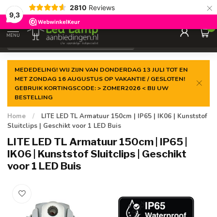
×
2810
Reviews
Gegarandeerde de
laagste prijs
9,3
0
MENU
€
Incl. 21% btw
MEDEDELING! WIJ ZIJN VAN DONDERDAG 13 JULI TOT EN
MET ZONDAG 16 AUGUSTUS OP VAKANTIE / GESLOTEN!
GEBRUIK KORTINGSCODE: > ZOMER2026 < BIJ UW
BESTELLING
Home
/
LITE LED TL Armatuur 150cm | IP65 | IK06 | Kunststof
Sluitclips | Geschikt voor 1 LED Buis
LITE LED TL Armatuur 150cm | IP65 |
IK06 | Kunststof Sluitclips | Geschikt
voor 1 LED Buis