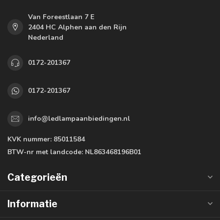
Van Foreestlaan 7 E
2404 HC Alphen aan den Rijn
Nederland
0172-201367
0172-201367
info@ledlampaanbiedingen.nl
KVK nummer:
85011584
BTW-nr met landcode:
NL863468196B01
Categorieën
Informatie