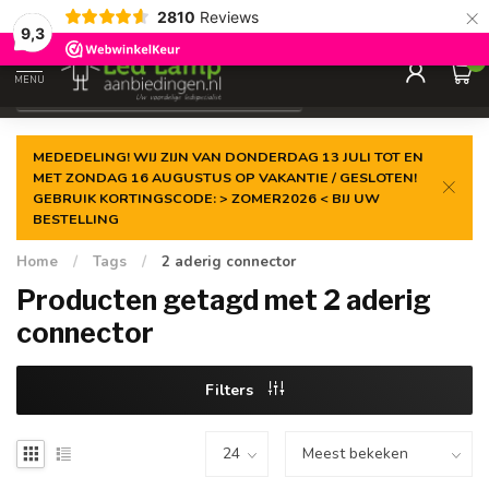
×
2810
Reviews
Gegarandeerde de
laagste prijs
9,3
0
MENU
€
Incl. 21% btw
MEDEDELING! WIJ ZIJN VAN DONDERDAG 13 JULI TOT EN
MET ZONDAG 16 AUGUSTUS OP VAKANTIE / GESLOTEN!
GEBRUIK KORTINGSCODE: > ZOMER2026 < BIJ UW
BESTELLING
Home
/
Tags
/
2 aderig connector
Producten getagd met 2 aderig
connector
Filters