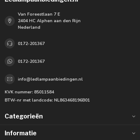
Van Foreestlaan 7 E
2404 HC Alphen aan den Rijn
Nederland
0172-201367
0172-201367
info@ledlampaanbiedingen.nl
KVK nummer:
85011584
BTW-nr met landcode:
NL863468196B01
Categorieën
Informatie