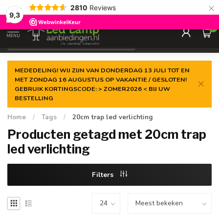
×
2810
Reviews
Gegarandeerde de
laagste prijs
9,3
0
MENU
€
Incl. 21% btw
MEDEDELING! WIJ ZIJN VAN DONDERDAG 13 JULI TOT EN
MET ZONDAG 16 AUGUSTUS OP VAKANTIE / GESLOTEN!
GEBRUIK KORTINGSCODE: > ZOMER2026 < BIJ UW
BESTELLING
Home
/
Tags
/
20cm trap led verlichting
Producten getagd met 20cm trap
led verlichting
Filters