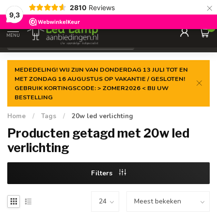
×
2810
Reviews
Gegarandeerde de
laagste prijs
9,3
0
MENU
€
Incl. 21% btw
MEDEDELING! WIJ ZIJN VAN DONDERDAG 13 JULI TOT EN
MET ZONDAG 16 AUGUSTUS OP VAKANTIE / GESLOTEN!
GEBRUIK KORTINGSCODE: > ZOMER2026 < BIJ UW
BESTELLING
Home
/
Tags
/
20w led verlichting
Producten getagd met 20w led
verlichting
Filters