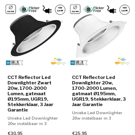
CCT Reflector Led
CCT Reflector Led
Downlighter Zwart
Downlighter 20w,
20w, 1700-2000
1700-2000 Lumen,
Lumen, gatmaat
gatmaat Ø195mm,
Ø195mm, UGR19,
UGR19, Stekkerklaar, 3
Stekkerklaar, 3 Jaar
Jaar Garantie
Garantie
Unieke Led Downlighter
Unieke Led Downlighter
20w instelbaar in 3
20w instelbaar in 3
lichtkleuren; 3000K, 4000K
lichtkleuren; 3000K, 4000K
en 6000K
€30,95
€25,95
en 6000K