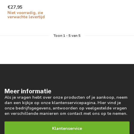
lichtkleuren; 3000K, 4000K
€27,95
en 6000K
Niet voorradig, zie
verwachte levertijd
Toon
1
-
5
van 5
Meer informatie
Als je vragen hebt over onze producten of je aankoop, neem
dan een kijkje op onze klantenservicepagina. Hier vind je
onze bedrijfsgegevens, antwoorden op veelgestelde vragen
en verschillende manieren om contact met ons op te nemen.
Klantenservice