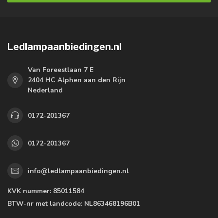
Ledlampaanbiedingen.nl
Van Foreestlaan 7 E
2404 HC Alphen aan den Rijn
Nederland
0172-201367
0172-201367
info@ledlampaanbiedingen.nl
KVK nummer:
85011584
BTW-nr met landcode:
NL863468196B01