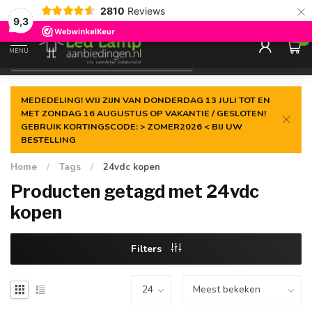
×
2810
Reviews
Gegarandeerde de
laagste prijs
9,3
0
MENU
€
Incl. 21% btw
MEDEDELING! WIJ ZIJN VAN DONDERDAG 13 JULI TOT EN
MET ZONDAG 16 AUGUSTUS OP VAKANTIE / GESLOTEN!
GEBRUIK KORTINGSCODE: > ZOMER2026 < BIJ UW
BESTELLING
Home
/
Tags
/
24vdc kopen
Producten getagd met 24vdc
kopen
Filters