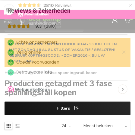
×
2810
Reviews
Gegarandeerde de
laagste prijs
9,3
0
MENU
€
Incl. 21% btw
MEDEDELING! WIJ ZIJN VAN DONDERDAG 13 JULI TOT EN
MET ZONDAG 16 AUGUSTUS OP VAKANTIE / GESLOTEN!
GEBRUIK KORTINGSCODE: > ZOMER2026 < BIJ UW
BESTELLING
Home
/
Tags
/
3 fase spanningsrail kopen
Producten getagd met 3 fase
spanningsrail kopen
Filters