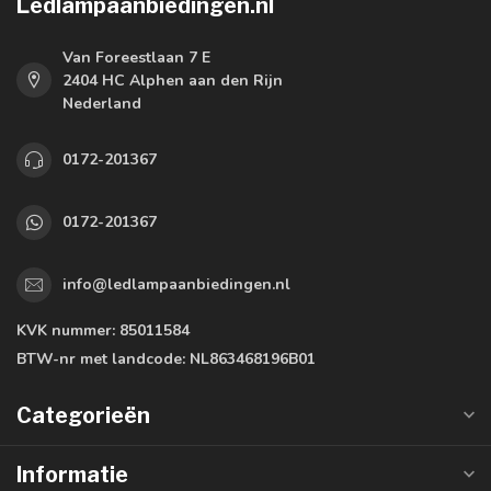
Ledlampaanbiedingen.nl
Van Foreestlaan 7 E
2404 HC Alphen aan den Rijn
Nederland
0172-201367
0172-201367
info@ledlampaanbiedingen.nl
KVK nummer:
85011584
BTW-nr met landcode:
NL863468196B01
Categorieën
Informatie