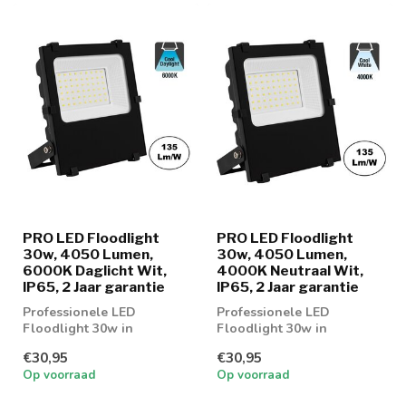
PRO LED Floodlight
PRO LED Floodlight
30w, 4050 Lumen,
30w, 4050 Lumen,
6000K Daglicht Wit,
4000K Neutraal Wit,
IP65, 2 Jaar garantie
IP65, 2 Jaar garantie
Professionele LED
Professionele LED
Floodlight 30w in
Floodlight 30w in
lichtkleur 6000K Daglicht
lichtkleur 4000K Neutraal
€30,95
€30,95
Wit
Wit
Op voorraad
Op voorraad