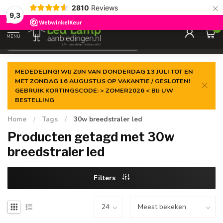
×
2810
Reviews
Gegarandeerde de
laagste prijs
9,3
0
MENU
€
Incl. 21% btw
MEDEDELING! WIJ ZIJN VAN DONDERDAG 13 JULI TOT EN
MET ZONDAG 16 AUGUSTUS OP VAKANTIE / GESLOTEN!
GEBRUIK KORTINGSCODE: > ZOMER2026 < BIJ UW
BESTELLING
Home
/
Tags
/
30w breedstraler led
Producten getagd met 30w
breedstraler led
Filters