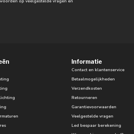
ntwoorden op veelgestelde vragen en
eën
Informatie
Contact en klantenservice
hting
Betaalmogelijkheden
ting
Verzendkosten
lichting
Retourneren
ting
Garantievoorwaarden
armaturen
Veelgestelde vragen
res
Led bespaar berekening