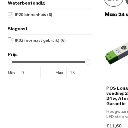
Waterbestendig
IP20 binnenhuis
(6)
Slagvast
IK02 (normaal gebruik)
(6)
Prijs
Min
Max
POS Long
voeding 
24w, Afm
Garantie
Hoogwaard
LED strip 
€11,60