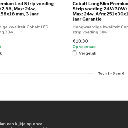
emium Led Strip voeding
Cobalt LongSlim Premiu
2,5A, Max: 24w,
Strip voeding 24V/30W/
58x18 mm, 3 Jaar
Max: 24w, Afm:251x30x
Jaar Garantie
ge kwaliteit Cobalt LED
Hoogwaardige kwaliteit Cob
ing 30w
strip voeding 30w
€10,30
d
Op voorraad
jk
Vergelijk
Toon
1
-
6
van 6
dan een kijkje op onze