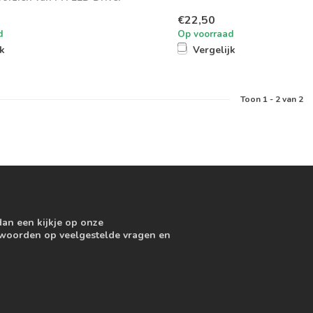
f...
€22,50
d
Op voorraad
jk
Vergelijk
Toon
1
-
2
van 2
dan een kijkje op onze
ntwoorden op veelgestelde vragen en