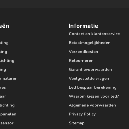
eën
Informatie
Contact en klantenservice
hting
Betaalmogelijkheden
ting
Verzendkosten
lichting
Retourneren
ting
Garantievoorwaarden
armaturen
Veelgestelde vragen
res
Led bespaar berekening
aar
Waarom kiezen voor led?
lichting
Algemene voorwaarden
edpanelen
Privacy Policy
 sensor
Sitemap