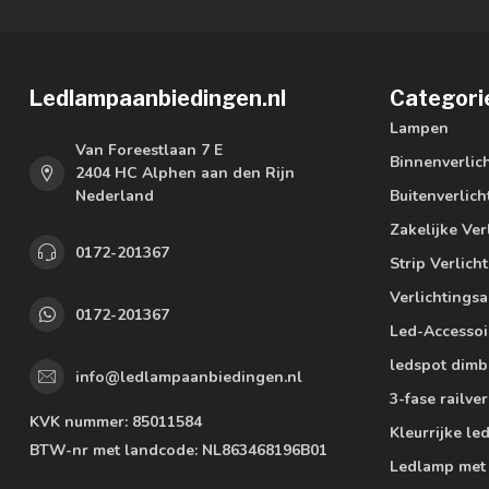
Ledlampaanbiedingen.nl
Categori
Lampen
Van Foreestlaan 7 E
Binnenverlic
2404 HC Alphen aan den Rijn
Nederland
Buitenverlich
Zakelijke Ver
0172-201367
Strip Verlich
Verlichtings
0172-201367
Led-Accessoi
ledspot dimb
info@ledlampaanbiedingen.nl
3-fase railver
KVK nummer:
85011584
Kleurrijke l
BTW-nr met landcode:
NL863468196B01
Ledlamp met