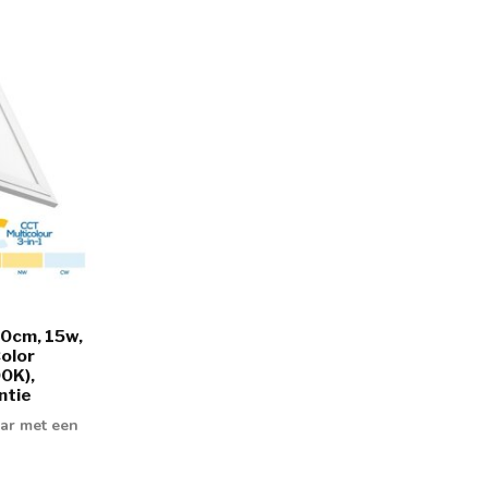
30cm, 15w,
olor
0K),
ntie
ar met een