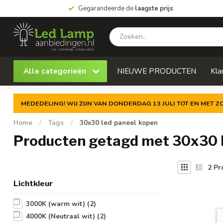
Gegarandeerde de
laagste prijs
Alle categorieën
NIEUWE PRODUCTEN
Kla
MEDEDELING! WIJ ZIJN VAN DONDERDAG 13 JULI TOT EN MET 
Home
/
Tags
/
30x30 led paneel kopen
Producten getagd met 30x30 
2
Pr
Lichtkleur
3000K (warm wit)
(2)
4000K (Neutraal wit)
(2)