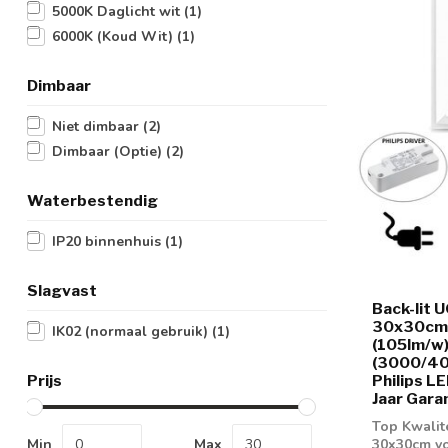
5000K Daglicht wit
(1)
6000K (Koud Wit)
(1)
Dimbaar
Niet dimbaar
(2)
Dimbaar (Optie)
(2)
Waterbestendig
IP20 binnenhuis
(1)
Slagvast
Back-lit 
30x30cm,
IK02 (normaal gebruik)
(1)
(105lm/w)
(3000/400
Prijs
Philips LE
Jaar Gara
Top Kwalit
Min
Max
30x30cm vo