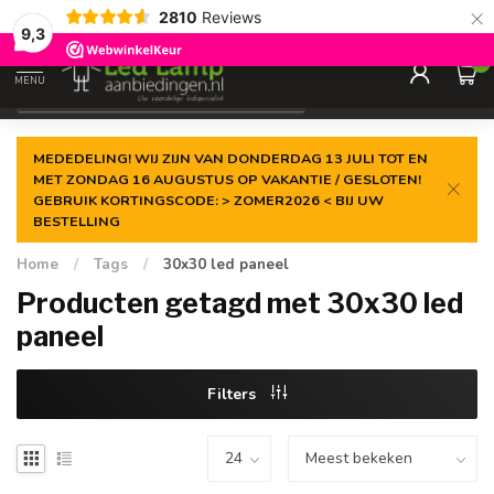
×
2810
Reviews
Gegarandeerde de
laagste prijs
9,3
0
MENU
€
Incl. 21% btw
MEDEDELING! WIJ ZIJN VAN DONDERDAG 13 JULI TOT EN
MET ZONDAG 16 AUGUSTUS OP VAKANTIE / GESLOTEN!
GEBRUIK KORTINGSCODE: > ZOMER2026 < BIJ UW
BESTELLING
Home
/
Tags
/
30x30 led paneel
Producten getagd met 30x30 led
paneel
Filters