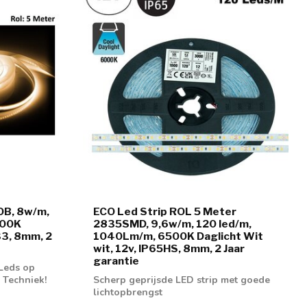
OB, 8w/m,
ECO Led Strip ROL 5 Meter
000K
2835SMD, 9,6w/m, 120 led/m,
33, 8mm, 2
1040Lm/m, 6500K Daglicht Wit
wit, 12v, IP65HS, 8mm, 2 Jaar
garantie
 Leds op
 Techniek!
Scherp geprijsde LED strip met goede
lichtopbrengst