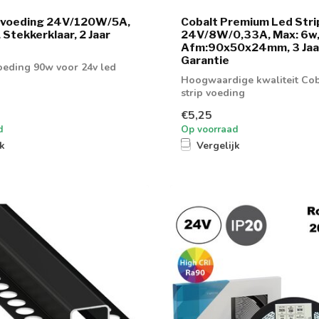
p voeding 24V/120W/5A,
Cobalt Premium Led Stri
 Stekkerklaar, 2 Jaar
24V/8W/0,33A, Max: 6w
Afm:90x50x24mm, 3 Jaa
Garantie
voeding 90w voor 24v led
Hoogwaardige kwaliteit Cob
strip voeding
€5,25
d
Op voorraad
jk
Vergelijk