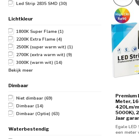
Led Strip 2835 SMD
(30)
Lichtkleur
1800K Super Flame
(1)
2200K Extra Flame
(4)
2500K (super warm wit)
(1)
2700K (extra warm wit)
(9)
3000K (warm wit)
(14)
Bekijk meer
Dimbaar
Premium 
Niet dimbaar
(69)
Meter, 16
Dimbaar
(14)
420Lm/m,
5000K), 2
Dimbaar (Optie)
(63)
Jaar gara
Egale LED 
Waterbestendig
een meter 
met CCT ...