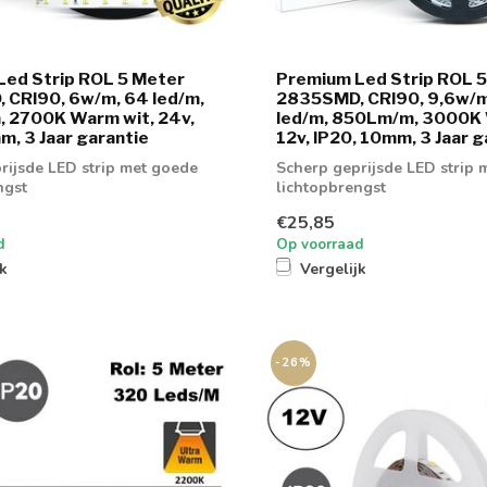
Led Strip ROL 5 Meter
Premium Led Strip ROL 
 CRI90, 6w/m, 64 led/m,
2835SMD, CRI90, 9,6w/m
 2700K Warm wit, 24v,
led/m, 850Lm/m, 3000K 
m, 3 Jaar garantie
12v, IP20, 10mm, 3 Jaar g
rijsde LED strip met goede
Scherp geprijsde LED strip 
ngst
lichtopbrengst
€25,85
d
Op voorraad
jk
Vergelijk
-26%