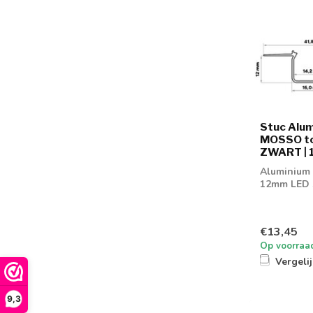
Stuc Alum
MOSSO to
ZWART | 
Aluminium S
12mm LED s
€13,45
Op voorraa
Vergeli
9,3