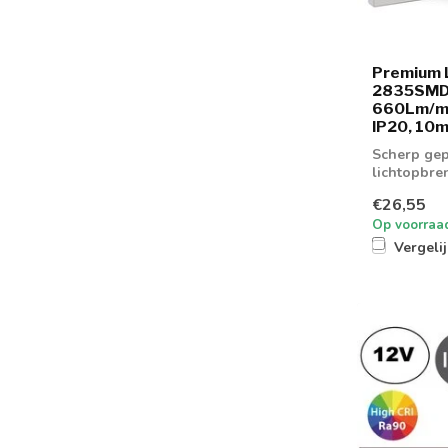
Premium 
2835SMD,
660Lm/m,
IP20, 10m
Scherp gep
lichtopbre
€26,55
Op voorraa
Vergeli