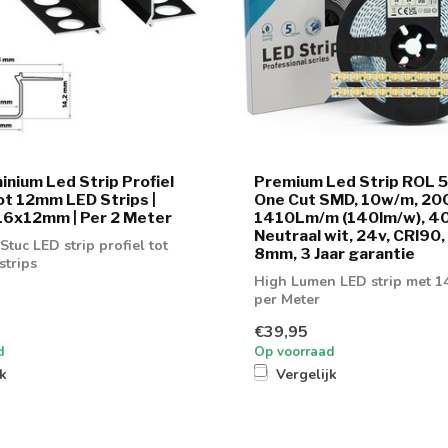
inium Led Strip Profiel
Premium Led Strip ROL 
t 12mm LED Strips |
One Cut SMD, 10w/m, 200
16x12mm | Per 2 Meter
1410Lm/m (140lm/w), 4
Neutraal wit, 24v, CRI90,
tuc LED strip profiel tot
8mm, 3 Jaar garantie
trips
High Lumen LED strip met 
per Meter
€39,95
d
Op voorraad
jk
Vergelijk