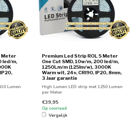
5 Meter
Premium Led Strip ROL 5 Meter
 led/m,
One Cut SMD, 10w/m, 200 led/m,
000K
1250Lm/m (125lm/w), 3000K
 IP20,
Warm wit, 24v, CRI90, IP20, 8mm,
3 Jaar garantie
1410 Lumen
High Lumen LED strip met 1250 Lumen
per Meter
€39,95
Op voorraad
Vergelijk