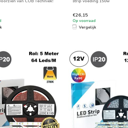
voorzien van COB Techniek!
strip voeding 150w
€26,15
d
Op voorraad
jk
Vergelijk