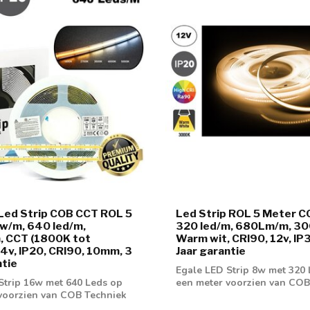
Led Strip COB CCT ROL 5
Led Strip ROL 5 Meter C
w/m, 640 led/m,
320 led/m, 680Lm/m, 3
 CCT (1800K tot
Warm wit, CRI90, 12v, IP
4v, IP20, CRI90, 10mm, 3
Jaar garantie
ntie
Egale LED Strip 8w met 320
Strip 16w met 640 Leds op
een meter voorzien van COB
voorzien van COB Techniek
Leverbaa...