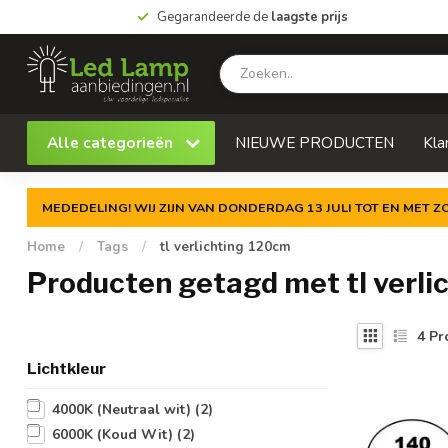
Gegarandeerde de
laagste prijs
Alle categorieën
NIEUWE PRODUCTEN
Kla
MEDEDELING! WIJ ZIJN VAN DONDERDAG 13 JULI TOT EN MET 
Home
/
Tags
/
tl verlichting 120cm
Producten getagd met tl verli
4
Pr
Lichtkleur
4000K (Neutraal wit)
(2)
6000K (Koud Wit)
(2)