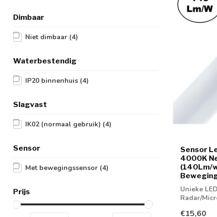
Dimbaar
Niet dimbaar
(4)
Waterbestendig
IP20 binnenhuis
(4)
Slagvast
IK02 (normaal gebruik)
(4)
Sensor
Sensor Le
4000K Ne
(140Lm/w
Met bewegingssensor
(4)
Bewegings
Unieke LED
Prijs
Radar/Mic
€15,60