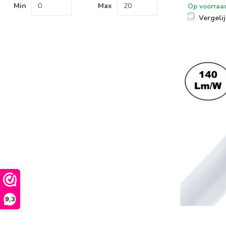
Min
Max
Op voorraa
Vergeli
9,3