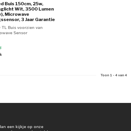
d Buis 150cm, 25w,
glicht Wit, 3500 Lumen
), Microwave
sensor, 3 Jaar Garantie
 TL Buis voorzien van
rowave Sensor
d
jk
Toon
1
-
4
van 4
dan een kijkje op onze