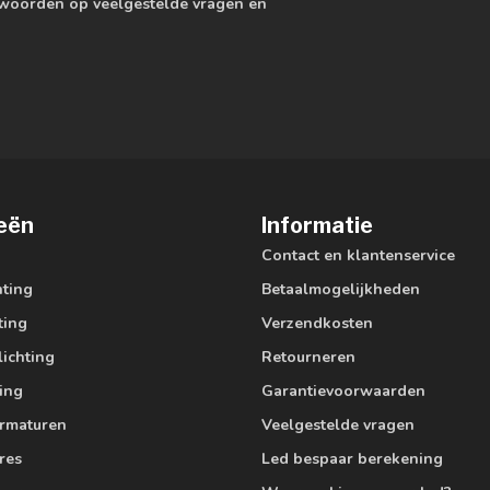
ntwoorden op veelgestelde vragen en
eën
Informatie
Contact en klantenservice
hting
Betaalmogelijkheden
ting
Verzendkosten
lichting
Retourneren
ting
Garantievoorwaarden
armaturen
Veelgestelde vragen
res
Led bespaar berekening