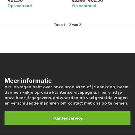
€82,50
€62,50
€82,50
parkeerplaatsen of gev...
Op voorraad
Op voorraad
Toon
1
-
2
van 2
Meer informatie
Als je vragen hebt over onze producten of je aankoop, neem
dan een kijkje op onze klantenservicepagina. Hier vind je
onze bedrijfsgegevens, antwoorden op veelgestelde vragen
en verschillende manieren om contact met ons op te nemen.
Klantenservice