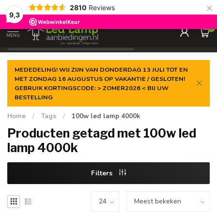
×
2810
Reviews
Gegarandeerde de
laagste prijs
9,3
0
MENU
€
Incl. 21% btw
MEDEDELING! WIJ ZIJN VAN DONDERDAG 13 JULI TOT EN
MET ZONDAG 16 AUGUSTUS OP VAKANTIE / GESLOTEN!
GEBRUIK KORTINGSCODE: > ZOMER2026 < BIJ UW
BESTELLING
Home
/
Tags
/
100w led lamp 4000k
Producten getagd met 100w led
lamp 4000k
Filters