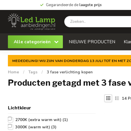
Gegarandeerde de
laagste prijs
Alle categorieën
NIEUWE PRODUCTEN
Kla
MEDEDELING! WIJ ZIJN VAN DONDERDAG 13 JULI TOT EN MET 
Home
/
Tags
/
3 fase verlichting kopen
Producten getagd met 3 fase v
14
P
Lichtkleur
2700K (extra warm wit)
(1)
3000K (warm wit)
(3)