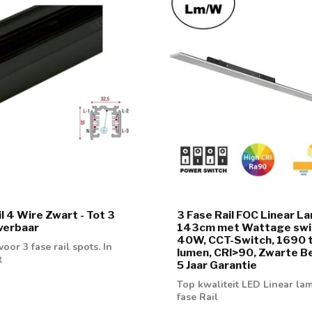
l 4 Wire Zwart - Tot 3
3 Fase Rail FOC Linear L
verbaar
143cm met Wattage swit
40W, CCT-Switch, 1690 
voor 3 fase rail spots. In
lumen, CRI>90, Zwarte Be
t
5 Jaar Garantie
Top kwaliteit LED Linear la
fase Rail