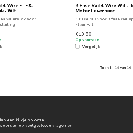
il 4 Wire FLEX-
3 Fase Rail 4 Wire Wit - T
k - Wit
Meter Leverbaar
 aansluitblok voor
3 Fase rail voor 3 fase rail sp
luiting
kleur wit
€13,50
d
Op voorraad
jk
Vergelijk
Toon
1
-
14
van 14
dan een kijkje op onze
ntwoorden op veelgestelde vragen en