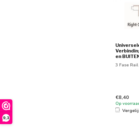
Universele
Verbindin
en BUITEN
3 Fase Rai
€8,40
Op voorraa
Vergeli
9,3