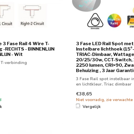
 3 Fase Rail 4 Wire T-
3 Fase LED Rail Spot met
g -RECHTS - BINNENLIJN
Instelbare lichthoek (15°-
LIJN - Wit
TRIAC-Dimbaar, Wattage
20/25/30w, CCT-Switch,
l T-verbinding
2250 lumen, CRI>90, Zwa
Behuizing , 3 Jaar Garant
3 Fase Rail spot instelbaar 
en lichtkleur. Triac dimbaar
€38,65
d
Niet voorradig, zie verwachte 
jk
Vergelijk