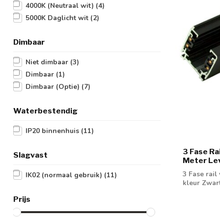
4000K (Neutraal wit)
(4)
5000K Daglicht wit
(2)
Dimbaar
Niet dimbaar
(3)
Dimbaar
(1)
Dimbaar (Optie)
(7)
Waterbestendig
IP20 binnenhuis
(11)
3 Fase Rai
Slagvast
Meter Le
3 Fase rail 
IK02 (normaal gebruik)
(11)
kleur Zwar
Prijs