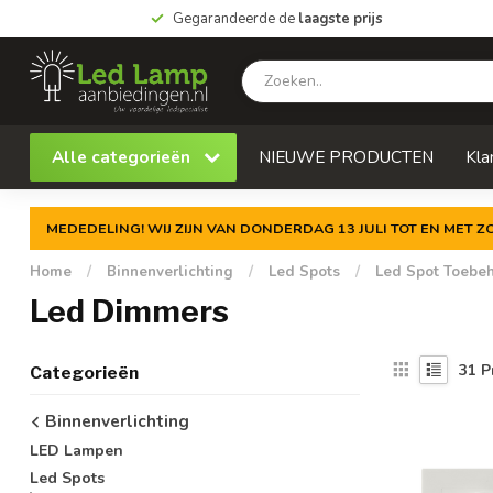
Gegarandeerde de
laagste prijs
Alle categorieën
NIEUWE PRODUCTEN
Kla
MEDEDELING! WIJ ZIJN VAN DONDERDAG 13 JULI TOT EN MET 
Home
/
Binnenverlichting
/
Led Spots
/
Led Spot Toebe
Led Dimmers
31
P
Categorieën
Binnenverlichting
LED Lampen
Led Spots