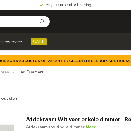
Altijd
zeer snelle
levering
ntenservice
SALE
ZONDAG 16 AUGUSTUS OP VAKANTIE / GESLOTEN! GEBRUIK KORTINGSC
horen
/
Led Dimmers
roducten
Afdekraam Wit voor enkele dimmer - R
Afdekraam tbv single dimmer
Meer