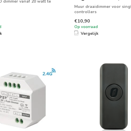
D dimmer vanaf 20 watt te
Muur draaidimmer voor sing
controllers
€10,90
d
Op voorraad
jk
Vergelijk