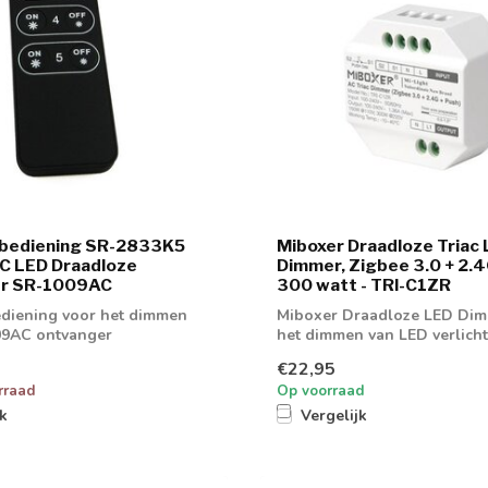
bediening SR-2833K5
Miboxer Draadloze Triac
C LED Draadloze
Dimmer, Zigbee 3.0 + 2.
r SR-1009AC
300 watt - TRI-C1ZR
diening voor het dimmen
Miboxer Draadloze LED Dim
09AC ontvanger
het dimmen van LED verlich
€22,95
rraad
Op voorraad
jk
Vergelijk