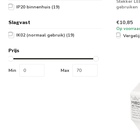
Stekker LE
gebruiken
IP20 binnenhuis
(19)
€10,85
Slagvast
Op voorraa
IK02 (normaal gebruik)
(19)
Vergeli
Prijs
Min
Max