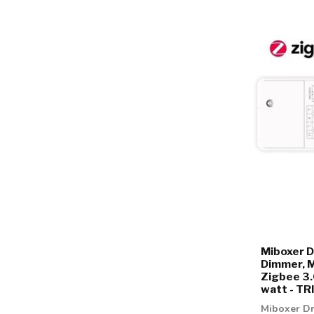
Miboxer D
Dimmer, M
Zigbee 3.
watt - TR
Miboxer D