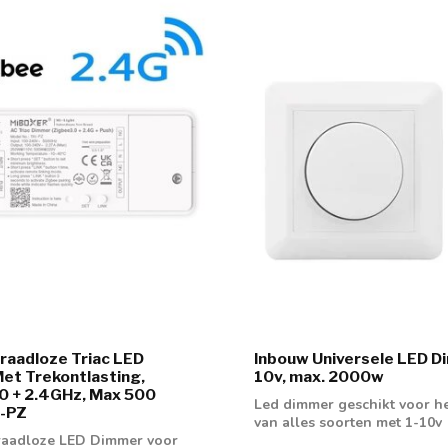
raadloze Triac LED
Inbouw Universele LED D
et Trekontlasting,
10v, max. 2000w
0 + 2.4GHz, Max 500
Led dimmer geschikt voor h
I-PZ
van alles soorten met 1-10v
raadloze LED Dimmer voor
aansluiting.