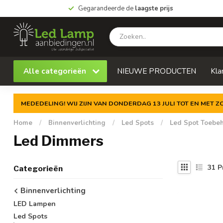
Gegarandeerde de
laagste prijs
Alle categorieën
NIEUWE PRODUCTEN
Kla
MEDEDELING! WIJ ZIJN VAN DONDERDAG 13 JULI TOT EN MET 
Home
/
Binnenverlichting
/
Led Spots
/
Led Spot Toebe
Led Dimmers
31
P
Categorieën
Binnenverlichting
LED Lampen
Led Spots