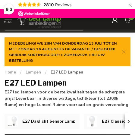
×
2810
Reviews
Gegarandeerde de
laagste prijs
9,3
0
MENU
€
Incl. 21% btw
MEDEDELING! WIJ ZIJN VAN DONDERDAG 13 JULI TOT EN
MET ZONDAG 16 AUGUSTUS OP VAKANTIE / GESLOTEN!
GEBRUIK KORTINGSCODE: > ZOMER2026 < BIJ UW
BESTELLING
Home
/
Lampen
/
E27 LED Lampen
E27 LED Lampen
E27 led lampen voor de beste kwaliteit tegen de scherpste
prijs! Leverbaar in diverse wattage, lichtkleur (tot 2300k
flame) en hoge Lumen! Ruime voorraad en gratis verzending
E27 Daglicht Sensor Lamp
E27 Classic Glo