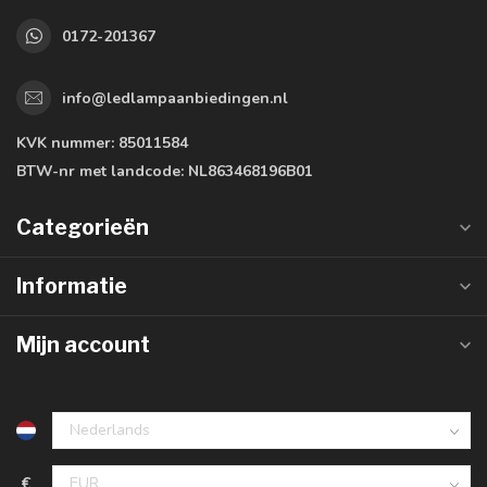
0172-201367
info@ledlampaanbiedingen.nl
KVK nummer:
85011584
BTW-nr met landcode:
NL863468196B01
Categorieën
Informatie
Mijn account
€